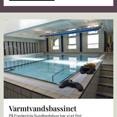
Varmtvandsbassinet
På Fredericia Sundhedshus har vi et fint