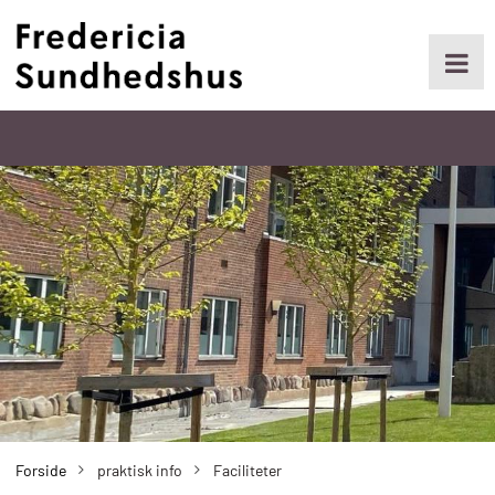
Gå
til
hovedindhold
Primær
navigation
Forside
praktisk info
Faciliteter