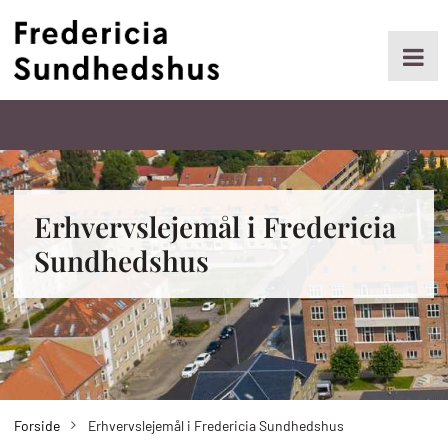
Gå
til
hovedindhold
Primær
navigation
Erhvervslejemål i Fredericia
Sundhedshus
Forside
Erhvervslejemål i Fredericia Sundhedshus